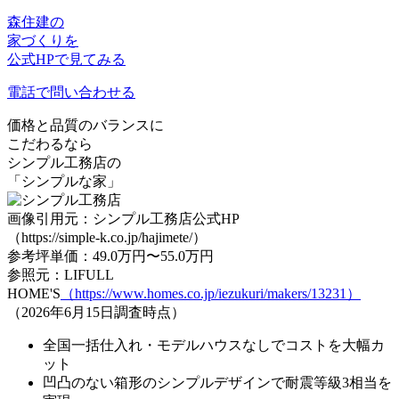
森住建の
家づくりを
公式HPで見てみる
電話で問い合わせる
価格と品質のバランスに
こだわるなら
シンプル工務店の
「シンプルな家」
画像引用元：シンプル工務店公式HP
（https://simple-k.co.jp/hajimete/）
参考坪単価：49.0万円〜55.0万円
参照元：LIFULL
HOME'S
（https://www.homes.co.jp/iezukuri/makers/13231）
（2026年6月15日調査時点）
全国一括仕入れ・モデルハウスなしでコストを大幅カ
ット
凹凸のない箱形のシンプルデザインで耐震等級3相当を