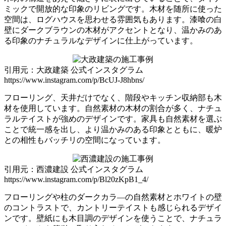
ミックで開放的な印象のリビングです。木材を随所に使った
空間は、ログハウスを思わせる雰囲気もあります。漆喰の白
壁にダークブラウンの木材がアクセントとなり、温かみのあ
る印象のナチュラルなデザインに仕上がっています。
引用元：大政建築 公式インスタグラム
https://www.instagram.com/p/BcUJ-J8hbns/
フローリング、天井だけでなく、階段やキッチン収納部も木
材を使用しています。自然素材の木材の割合が多く、ナチュ
ラルテイストが強めのデザインです。家具も自然素材を選ぶ
ことで統一感を出し、より温かみのある印象とともに、暖炉
との相性もバッチリの空間になっています。
引用元：西濃建設 公式インスタグラム
https://www.instagram.com/p/Bl20zKpB1_4/
フローリングや柱のダークカラ―の自然素材とホワイトの壁
のコントラストで、カントリーテイストも感じられるデザイ
ンです。壁紙にも木目調のデザインを使うことで、ナチュラ