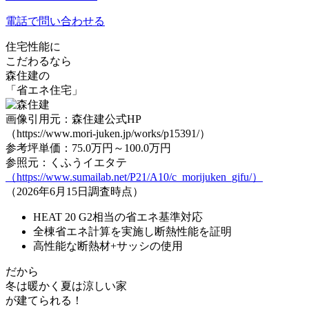
電話で問い合わせる
住宅性能に
こだわるなら
森住建の
「省エネ住宅」
画像引用元：森住建公式HP
（https://www.mori-juken.jp/works/p15391/）
参考坪単価：75.0万円～100.0万円
参照元：くふうイエタテ
（https://www.sumailab.net/P21/A10/c_morijuken_gifu/）
（2026年6月15日調査時点）
HEAT 20 G2相当の省エネ基準対応
全棟省エネ計算を実施し断熱性能を証明
高性能な断熱材+サッシの使用
だから
冬は暖かく夏は涼しい家
が建てられる！