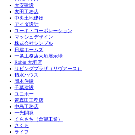
大安建設
友田工務店
中央土地建物
アイダ設計
ユーキ・コーポレーション
マッシュデザイン
株式会社シンプル
日建ホームズ
一条工務店大垣展示場
Robin 大垣店
リビングプラザ（リヴアース）
積水ハウス
岡本住建
千葉建設
ユニホー
賀真田工務店
中島工務店
一光開発
くらもち（倉望工業）
さくら
ライフ