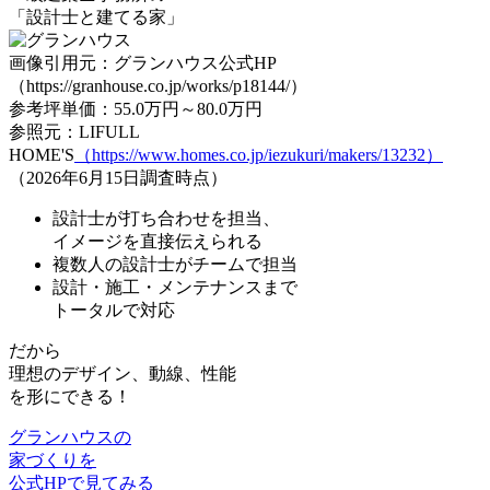
「設計士と建てる家」
画像引用元：グランハウス公式HP
（https://granhouse.co.jp/works/p18144/）
参考坪単価：55.0万円～80.0万円
参照元：LIFULL
HOME'S
（https://www.homes.co.jp/iezukuri/makers/13232）
（2026年6月15日調査時点）
設計士が打ち合わせを担当、
イメージを直接伝えられる
複数人の設計士がチームで担当
設計・施工・メンテナンスまで
トータルで対応
だから
理想のデザイン、動線、性能
を形にできる！
グランハウスの
家づくりを
公式HPで見てみる