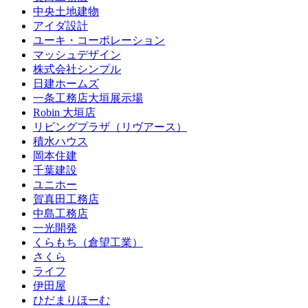
中央土地建物
アイダ設計
ユーキ・コーポレーション
マッシュデザイン
株式会社シンプル
日建ホームズ
一条工務店大垣展示場
Robin 大垣店
リビングプラザ（リヴアース）
積水ハウス
岡本住建
千葉建設
ユニホー
賀真田工務店
中島工務店
一光開発
くらもち（倉望工業）
さくら
ライフ
伊田屋
ひだまりほーむ