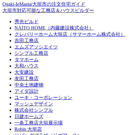
Ogaki-IeMania|大垣市の注文住宅ガイド
大垣市対応可能な工務店＆ハウスビルダー
秀光ビルド
NAITO HOME（内藤建設株式会社）
クレバリーホーム大垣店（サマーホーム株式会社）
吉田工務店
エムズアソシエイツ
シンプル工務店
タマホーム
大和ハウス
大安建設
友田工務店
中央土地建物
アイダ設計
ユーキ・コーポレーション
マッシュデザイン
株式会社シンプル
日建ホームズ
一条工務店大垣展示場
Robin 大垣店