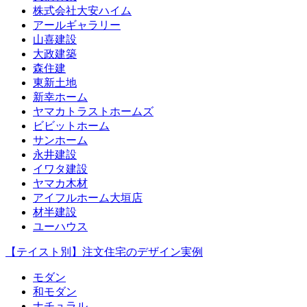
株式会社大安ハイム
アールギャラリー
山喜建設
大政建築
森住建
東新土地
新幸ホーム
ヤマカトラストホームズ
ビビットホーム
サンホーム
永井建設
イワタ建設
ヤマカ木材
アイフルホーム大垣店
材半建設
ユーハウス
【テイスト別】注文住宅のデザイン実例
モダン
和モダン
ナチュラル