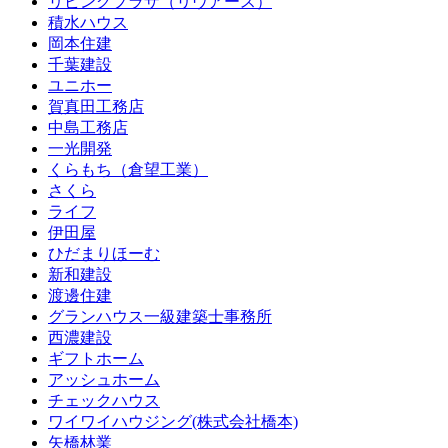
リビングプラザ（リヴアース）
積水ハウス
岡本住建
千葉建設
ユニホー
賀真田工務店
中島工務店
一光開発
くらもち（倉望工業）
さくら
ライフ
伊田屋
ひだまりほーむ
新和建設
渡邊住建
グランハウス一級建築士事務所
西濃建設
ギフトホーム
アッシュホーム
チェックハウス
ワイワイハウジング(株式会社橋本)
矢橋林業