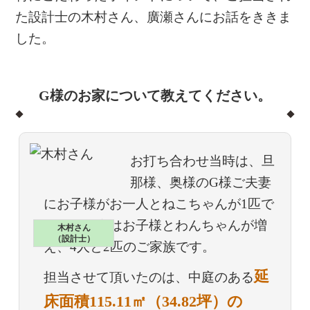
た設計士の木村さん、廣瀬さんにお話をききま
した。
G様のお家について教えてください。
お打ち合わせ当時は、旦
那様、奥様のG様ご夫妻
にお子様がお一人とねこちゃんが1匹で
した。現在はお子様とわんちゃんが増
木村さん
（設計士）
え、4人と2匹のご家族です。
延
担当させて頂いたのは、中庭のある
床面積115.11㎡（34.82坪）の