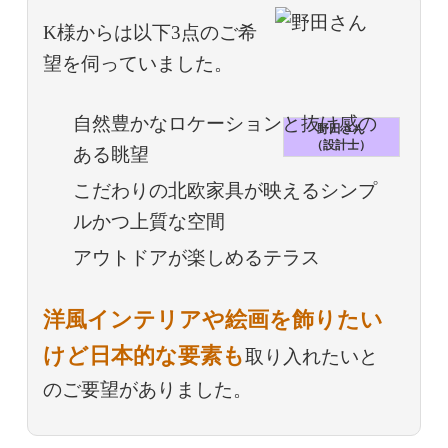
K様からは以下3点のご希
望を伺っていました。
自然豊かなロケーションと抜け感の
野田さん
（設計士）
ある眺望
こだわりの北欧家具が映えるシンプ
ルかつ上質な空間
アウトドアが楽しめるテラス
洋風インテリアや絵画を飾りたい
けど日本的な要素も
取り入れたいと
のご要望がありました。