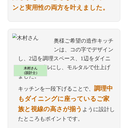
ンと実用性の両方を叶えました。
奥様ご希望の造作キッチ
ンは、コの字でデザイン
し、2辺を調理スペース、1辺をダイニ
ングテーブルにし、モルタルで仕上げ
木村さん
（設計士）
ました。
調理中
キッチンを一段下げることで、
もダイニングに座っているご家
族と視線の高さが揃う
ように設計し
たところもポイントです。