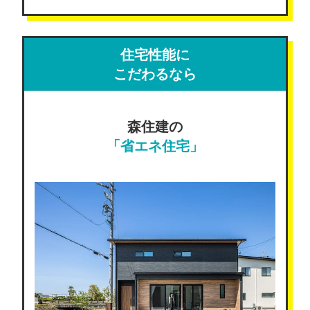
住宅性能に
こだわるなら
森住建の
「省エネ住宅」