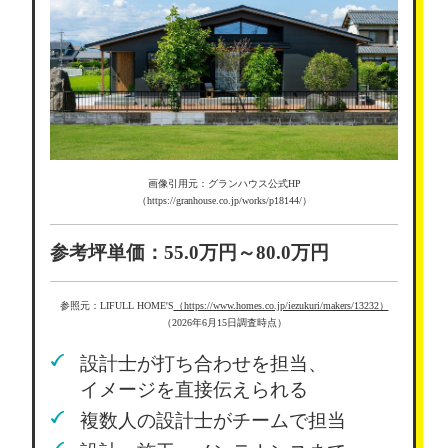
画像引用元：グランハウス公式HP
（https://granhouse.co.jp/works/p18144/）
参考坪単価：55.0万円～80.0万円
参照元：LIFULL HOME'S
（https://www.homes.co.jp/iezukuri/makers/13232）
（2026年6月15日調査時点）
設計士が打ち合わせを担当、
イメージを直接伝えられる
複数人の設計士がチームで担当