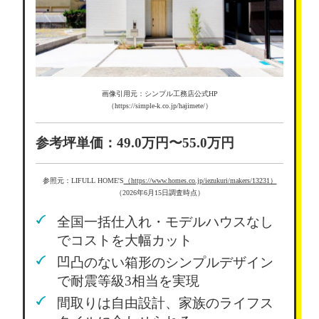
画像引用元：シンプル工務店公式HP
（https://simple-k.co.jp/hajimete/）
参考坪単価：49.0万円〜55.0万円
参照元：LIFULL HOME'S
（https://www.homes.co.jp/iezukuri/makers/13231）
（2026年6月15日調査時点）
全国一括仕入れ・モデルハウスなし
でコストを大幅カット
凹凸のない箱形のシンプルデザイン
で耐震等級3相当を実現
間取りは自由設計、家族のライフス