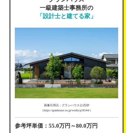
一級建築士事務所の
「設計士と建てる家」
画像引用元：グランハウス公式HP
（https://granhouse.co.jp/works/p18144/）
参考坪単価：55.0万円～80.0万円