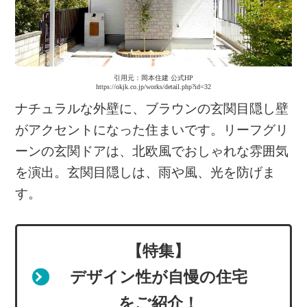
引用元：岡本住建 公式HP
https://okjk.co.jp/works/detail.php?id=32
ナチュラルな外壁に、ブラウンの玄関目隠し壁
がアクセントになった住まいです。リーフグリ
ーンの玄関ドアは、北欧風でおしゃれな雰囲気
を演出。玄関目隠しは、雨や風、光を防げま
す。
【特集】
デザイン性が自慢の住宅
をご紹介！