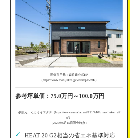
画像引用元：森住建公式HP
（https://www.mori-juken.jp/works/p15391/）
参考坪単価：75.0万円～100.0万円
参照元：くふうイエタテ
（https://www.sumailab.net/P21/A10/c_morijuken_gif
u/）
（2026年6月15日調査時点）
HEAT 20 G2相当の省エネ基準対応