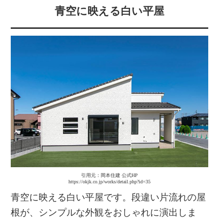
青空に映える白い平屋
引用元：岡本住建 公式HP
https://okjk.co.jp/works/detail.php?id=35
青空に映える白い平屋です。段違い片流れの屋
根が、シンプルな外観をおしゃれに演出しま